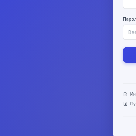
Парол
Ин
Пу